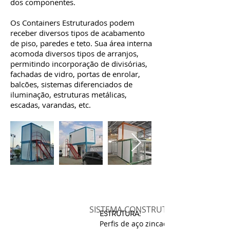
dos componentes.
Os Containers Estruturados podem
receber diversos tipos de acabamento
de piso, paredes e teto. Sua área interna
acomoda diversos tipos de arranjos,
permitindo incorporação de divisórias,
fachadas de vidro, portas de enrolar,
balcões, sistemas diferenciados de
iluminação, estruturas metálicas,
escadas, varandas, etc.
SISTEMA CONSTRUTIVO
ESTRUTURA:
Perfis de aço zincado a fogo unidos p