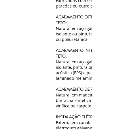
Fabricadas com o mesmo material da
paredes ou outro disponível no merc
ACABAMENTO EXTERNO DE PAREDE E
TETO:
Natural em aço galvanizado / painel
isolante ou pintura em esmalte sintét
ou poliuretânica.
ACABAMENTO INTERNO DE PAREDE E
TETO
:
Natural em aço galvanizado / painel
isolante, pintura ou revestimento ter
acústico (EPS) e painéis de MDF ou
laminado-melamínico.
ACABAMENTO DE PISO:
Natural em madeira compensada,
borracha sintética pastilhada, manta
vinílica ou carpete.
INSTALAÇÃO ELÉTRICA:
Externa em canaletas de PVC ou
eletroduto galvanizado.