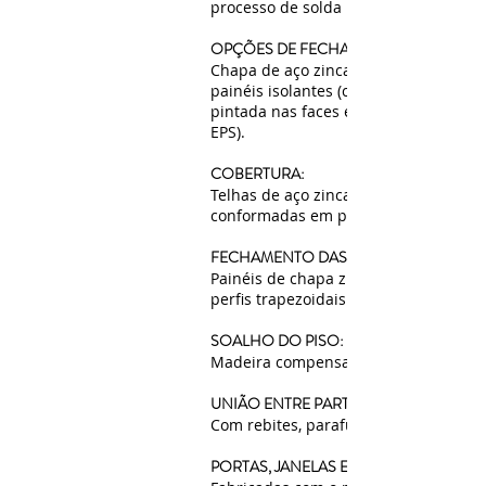
processo de solda MIG.
OPÇÕES DE FECHAMENTO DE PAREDE
Chapa de aço zincada, conformada, o
painéis isolantes (chapa de aço pré-
pintada nas faces externas e alma e
EPS).
COBERTURA:
Telhas de aço zincado a fogo
conformadas em perfis trapezoidais.
FECHAMENTO DAS PAREDES E TETO:
Painéis de chapa zincada conformad
perfis trapezoidais ou painéis isolante
SOALHO DO PISO:
Madeira compensada à prova d'água.
UNIÃO ENTRE PARTES:
Com rebites, parafusos e porcas.
PORTAS, JANELAS E VENEZIANAS: