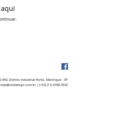
 aqui
ontinuar.
0-950, Distrito Industrial Horto, Mairinque - SP
ndas@soldatopo.com.br
| (+55) (11) 4708-3533